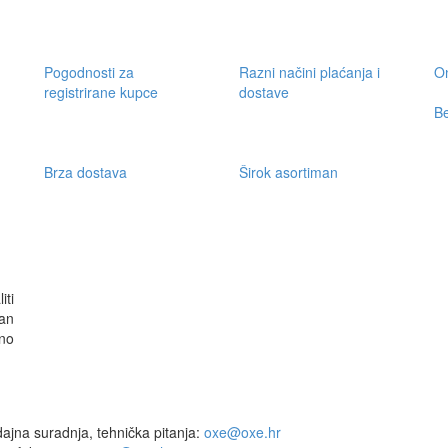
Pogodnosti za
Razni načini plaćanja i
On
registrirane kupce
dostave
Be
Brza dostava
Širok asortiman
iti
an
no
ajna suradnja, tehnička pitanja:
oxe@oxe.hr