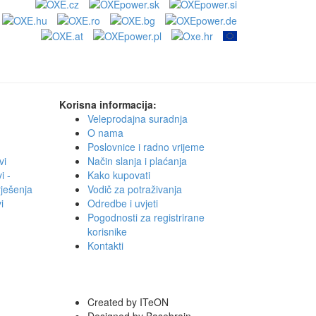
Korisna informacija:
Veleprodajna suradnja
O nama
Poslovnice i radno vrijeme
vi
Način slanja i plaćanja
i -
Kako kupovati
rješenja
Vodič za potraživanja
i
Odredbe i uvjeti
Pogodnosti za registrirane
korisnike
Kontakti
Created by ITeON
Designed by Basebrain