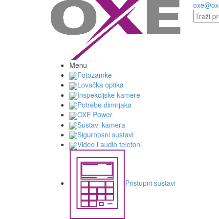
oxe@ox
Menu
Fotozamke
Lovačka optika
Inspekcijske kamere
Potrebe dimnjaka
OXE Power
Sustavi kamera
Sigurnosni sustavi
Video i audio telefoni
Pristupni sustavi