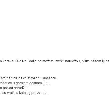
o koraka. Ukoliko i dalje ne možete izvršiti narudžbu, pišite našem lj
ste naručili bit će stavljen u košaricu.
 košarice u gornjem desnom kutu.
te poslati narudžbu.
 se vratiti u katalog proizvoda.