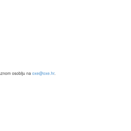
ubaznom osoblju na
oxe@oxe.hr
.