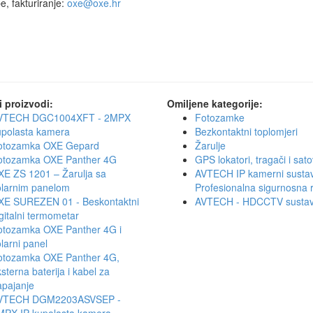
, fakturiranje:
oxe@oxe.hr
i proizvodi:
Omiljene kategorije:
VTECH DGC1004XFT - 2MPX
Fotozamke
upolasta kamera
Bezkontaktni toplomjeri
otozamka OXE Gepard
Žarulje
otozamka OXE Panther 4G
GPS lokatori, tragači i sato
XE ZS 1201 – Žarulja sa
AVTECH IP kamerni sustav
olarnim panelom
Profesionalna sigurnosna 
XE SUREZEN 01 - Beskontaktni
AVTECH - HDCCTV sustav
gitalni termometar
otozamka OXE Panther 4G i
larni panel
otozamka OXE Panther 4G,
sterna baterija i kabel za
apajanje
VTECH DGM2203ASVSEP -
MPX IP kupolasta kamera