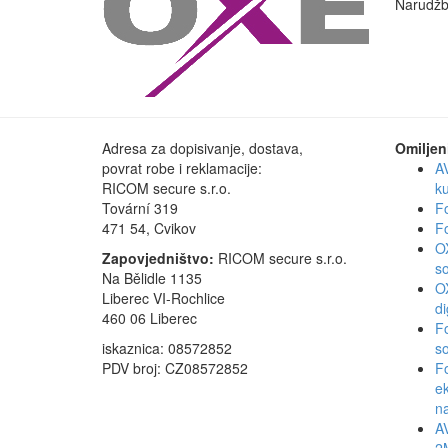
Narudžbe
Adresa za dopisivanje, dostava,
Omiljen
povrat robe i reklamacije:
A
RICOM secure s.r.o.
k
Tovární 319
F
471 54, Cvikov
F
O
Zapovjedništvo:
RICOM secure s.r.o.
s
Na Bělidle 1135
O
Liberec VI-Rochlice
di
460 06 Liberec
F
iskaznica: 08572852
so
PDV broj: CZ08572852
F
ek
n
A
2