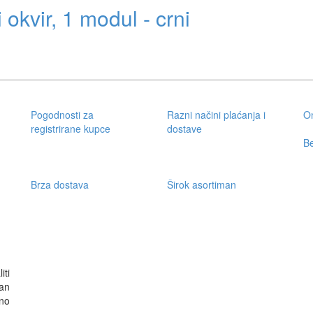
okvir, 1 modul - crni
Pogodnosti za
Razni načini plaćanja i
On
registrirane kupce
dostave
Be
Brza dostava
Širok asortiman
iti
an
no