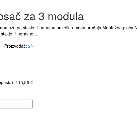
osač za 3 modula
ntažu na staklo ili neravnu površinu. Vrsta uređaja Montažna ploča 
taklo ili neravne...
 Proizvođač:
2N
opusta): 115,56 €