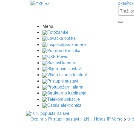
oxe@ox
Menu
Fotozamke
Lovačka optika
Inspekcijske kamere
Potrebe dimnjaka
OXE Power
Sustavi kamera
Sigurnosni sustavi
Video i audio telefoni
Pristupni sustavi
Protupožarni alarm
Strukturno kabliranje
Telekomunikacije
Ostala elektronika
Oxe.hr
>
Pristupni sustavi
>
2N
>
Helios IP Verso
>
915