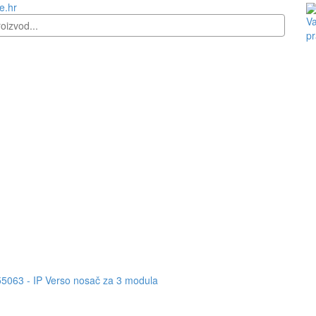
e.hr
Va
pr
5063 - IP Verso nosač za 3 modula