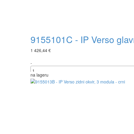
9155101C - IP Verso glav
1 426,44 €
-
na lageru
+