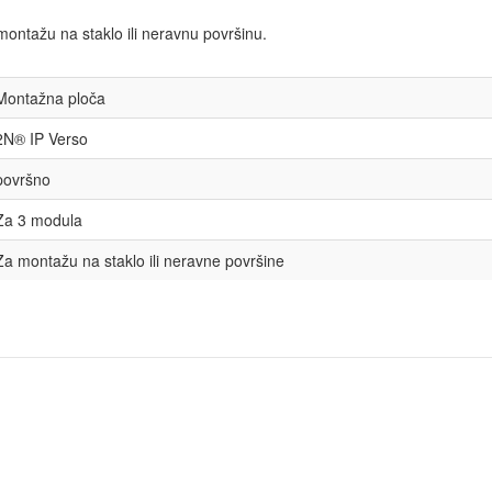
ntažu na staklo ili neravnu površinu.
Montažna ploča
2N® IP Verso
površno
Za 3 modula
Za montažu na staklo ili neravne površine