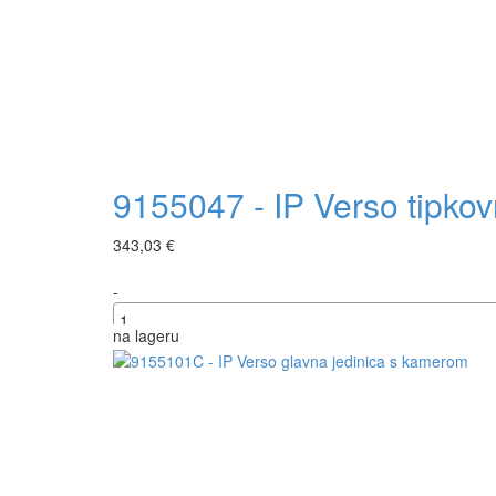
9155047 - IP Verso tipkovn
343,03 €
-
na lageru
+