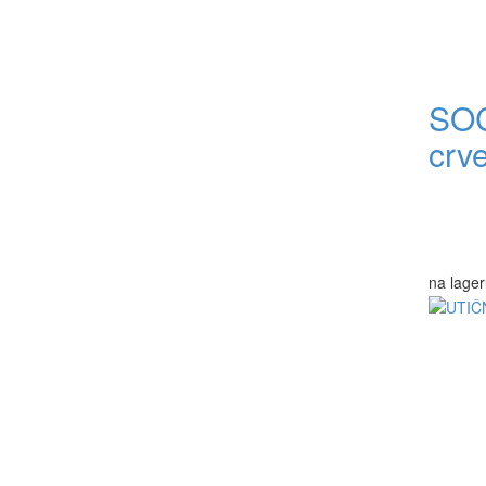
SOC
crv
na lager