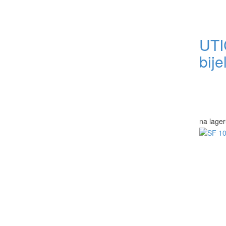
UTI
bij
na lager