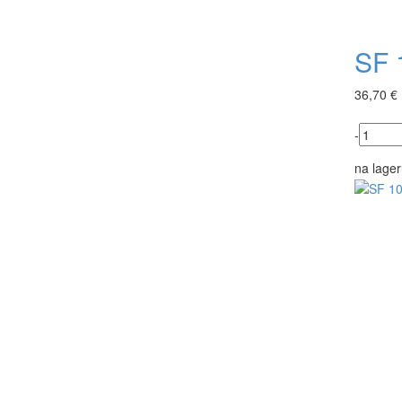
SF 
36,70 €
-
na lager