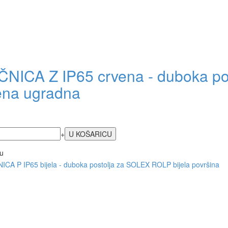
ČNICA Z IP65 crvena - duboka p
ena ugradna
+
u