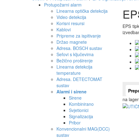
Protupožarni alarm
EPS
Linearna optička detekcija
Video detekcija
Korisni resursi
EPS tipk
Kablovi
izvedbam
Pripreme za ispitivanje
Držao magnete
Adresa. BOSCH sustav
Sefovi s ključevima
Bežično proširenje
Linearna detekcija
temperature
Adresa. DETECTOMAT
sustav
Prep
Alarmi i sirene
Sirene
na lager
Kombinirano
Svjetionici
Signalizacija
Pribor
Konvencionalni MAG(DCC)
sustav