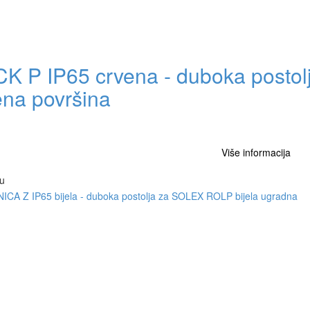
K P IP65 crvena - duboka posto
ena površina
Više informacija
u