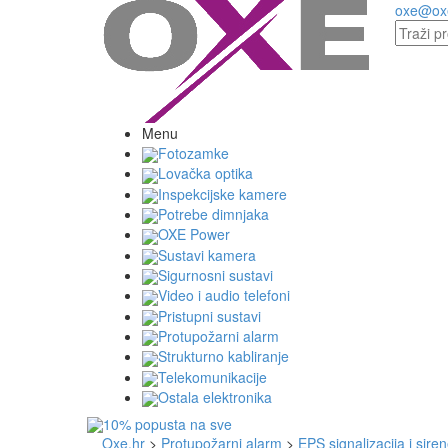
oxe@ox
Menu
Fotozamke
Lovačka optika
Inspekcijske kamere
Potrebe dimnjaka
OXE Power
Sustavi kamera
Sigurnosni sustavi
Video i audio telefoni
Pristupni sustavi
Protupožarni alarm
Strukturno kabliranje
Telekomunikacije
Ostala elektronika
Oxe.hr
>
Protupožarni alarm
>
EPS signalizacija i sire