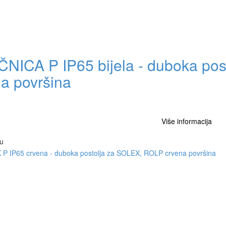
ČNICA P IP65 bijela - duboka po
la površina
Više informacija
u