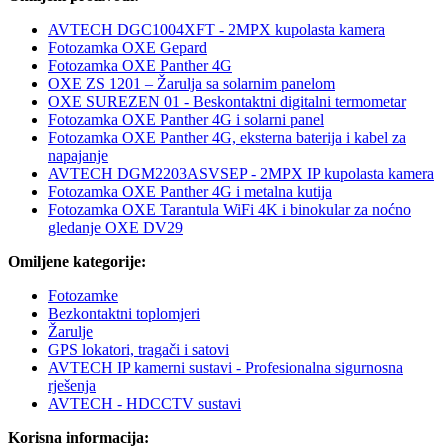
AVTECH DGC1004XFT - 2MPX kupolasta kamera
Fotozamka OXE Gepard
Fotozamka OXE Panther 4G
OXE ZS 1201 – Žarulja sa solarnim panelom
OXE SUREZEN 01 - Beskontaktni digitalni termometar
Fotozamka OXE Panther 4G i solarni panel
Fotozamka OXE Panther 4G, eksterna baterija i kabel za
napajanje
AVTECH DGM2203ASVSEP - 2MPX IP kupolasta kamera
Fotozamka OXE Panther 4G i metalna kutija
Fotozamka OXE Tarantula WiFi 4K i binokular za noćno
gledanje OXE DV29
Omiljene kategorije:
Fotozamke
Bezkontaktni toplomjeri
Žarulje
GPS lokatori, tragači i satovi
AVTECH IP kamerni sustavi - Profesionalna sigurnosna
rješenja
AVTECH - HDCCTV sustavi
Korisna informacija: