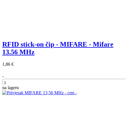
RFID stick-on čip - MIFARE - Mifare
13.56 MHz
1,86 €
-
na lageru
+