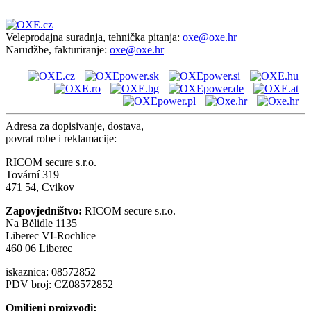
Veleprodajna suradnja, tehnička pitanja:
oxe@oxe.hr
Narudžbe, fakturiranje:
oxe@oxe.hr
Adresa za dopisivanje, dostava,
povrat robe i reklamacije:
RICOM secure s.r.o.
Tovární 319
471 54, Cvikov
Zapovjedništvo:
RICOM secure s.r.o.
Na Bělidle 1135
Liberec VI-Rochlice
460 06 Liberec
iskaznica: 08572852
PDV broj: CZ08572852
Omiljeni proizvodi: