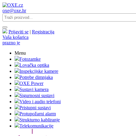
oxe@oxe.hr
Prijaviti se
|
Registracija
Vaša košarica
prazno je
Menu
Fotozamke
Lovačka optika
Inspekcijske kamere
Potrebe dimnjaka
OXE Power
Sustavi kamera
Sigurnosni sustavi
Video i audio telefoni
Pristupni sustavi
Protupožarni alarm
Strukturno kabliranje
Telekomunikacije