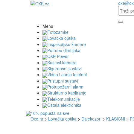
oxe@ox
Menu
Fotozamke
Lovačka optika
Inspekcijske kamere
Potrebe dimnjaka
OXE Power
Sustavi kamera
Sigurnosni sustavi
Video i audio telefoni
Pristupni sustavi
Protupožarni alarm
Strukturno kabliranje
Telekomunikacije
Ostala elektronika
Oxe.hr
>
Lovačka optika
>
Dalekozori
>
KLASIČNI
>
FO