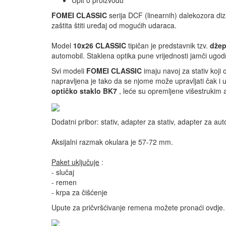
Upit o proizvodu
FOMEI CLASSIC
serija DCF (linearnih) dalekozora diz
zaštita štiti uređaj od mogućih udaraca.
Model
10x26 CLASSIC
tipičan je predstavnik tzv.
džep
automobil. Staklena optika pune vrijednosti jamči ugo
Svi modeli
FOMEI CLASSIC
imaju navoj za stativ koji
napravljena je tako da se njome može upravljati čak i
optičko staklo BK7
, leće su opremljene višestrukim 
Dodatni pribor: stativ, adapter za stativ, adapter za aut
Aksijalni razmak okulara je 57-72 mm.
Paket uključuje
:
- slučaj
- remen
- krpa za čišćenje
Upute za pričvršćivanje remena možete pronaći ovdje.