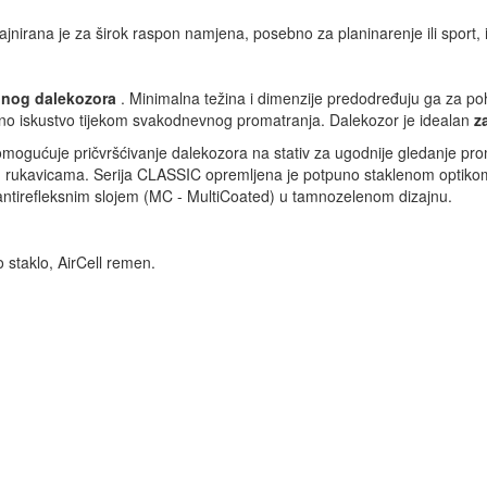
ajnirana je za širok raspon namjena, posebno za planinarenje ili sport
nog dalekozora
. Minimalna težina i dimenzije predodređuju ga za pohr
dno iskustvo tijekom svakodnevnog promatranja. Dalekozor je idealan
z
 omogućuje pričvršćivanje dalekozora na stativ za ugodnije gledanje pro
 u rukavicama. Serija CLASSIC opremljena je potpuno staklenom optikom
antirefleksnim slojem (MC - MultiCoated) u tamnozelenom dizajnu.
o staklo, AirCell remen.