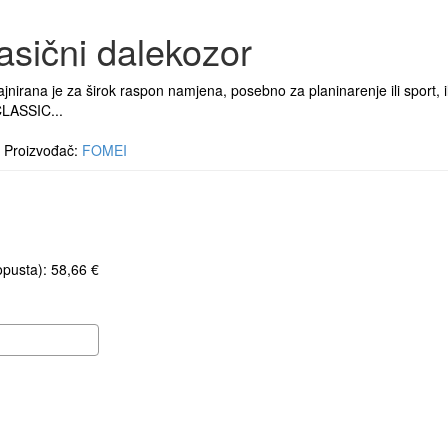
sični dalekozor
nirana je za širok raspon namjena, posebno za planinarenje ili sport,
CLASSIC...
Proizvođač:
FOMEI
opusta): 58,66 €