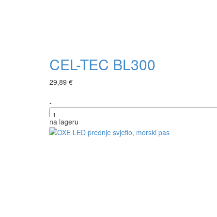
CEL-TEC BL300
29,89 €
-
na lageru
+