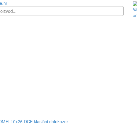
e.hr
Va
pr
MEI 10x26 DCF klasični dalekozor