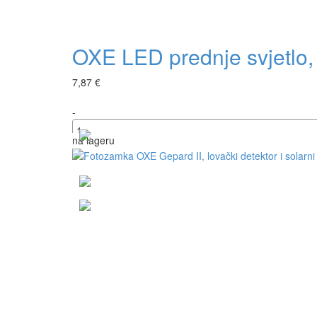
OXE LED prednje svjetlo,
7,87 €
-
na lageru
+