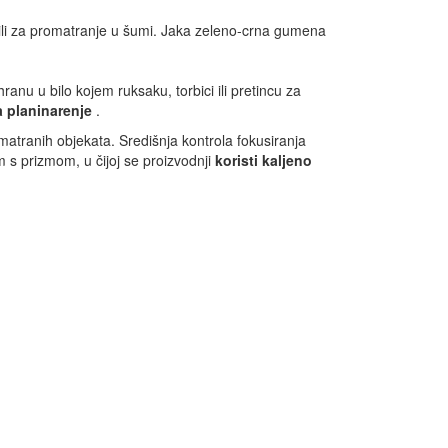
, ili za promatranje u šumi. Jaka zeleno-crna gumena
anu u bilo kojem ruksaku, torbici ili pretincu za
a planinarenje
.
matranih objekata. Središnja kontrola fokusiranja
 s prizmom, u čijoj se proizvodnji
koristi kaljeno