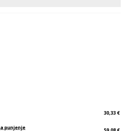
30,33 €
za punjenje
59,08 €