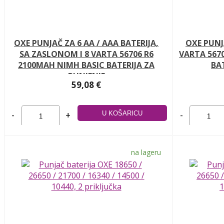
OXE PUNJAČ ZA 6 AA / AAA BATERIJA,
OXE PUNJA
SA ZASLONOM I 8 VARTA 56706 R6
VARTA 567
2100MAH NIMH BASIC BATERIJA ZA
BA
PUNJENJE
59,08 €
-
+
-
na lageru