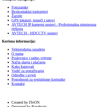
Fotozamke
Bezkontaktni toplomjeri
Žarulje
GPS lokatori, tragači i satovi
AVTECH IP kamerni sustavi - Profesionalna sigurnosna
rješenja
AVTECH - HDCCTV sustavi
Korisna informacija:
Veleprodajna suradnja
O nama
Poslovnice i radno vrijeme
Način slanja i plaćanja
Kako kupovati
Vodič za potraživanja
Odredbe i uvjeti
Pogodnosti za registrirane korisnike
Kontakti
Created by ITeON
Designed by Basebrain