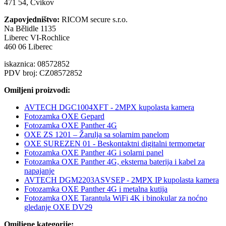
471 54, Cvikov
Zapovjedništvo:
RICOM secure s.r.o.
Na Bělidle 1135
Liberec VI-Rochlice
460 06 Liberec
iskaznica: 08572852
PDV broj: CZ08572852
Omiljeni proizvodi:
AVTECH DGC1004XFT - 2MPX kupolasta kamera
Fotozamka OXE Gepard
Fotozamka OXE Panther 4G
OXE ZS 1201 – Žarulja sa solarnim panelom
OXE SUREZEN 01 - Beskontaktni digitalni termometar
Fotozamka OXE Panther 4G i solarni panel
Fotozamka OXE Panther 4G, eksterna baterija i kabel za
napajanje
AVTECH DGM2203ASVSEP - 2MPX IP kupolasta kamera
Fotozamka OXE Panther 4G i metalna kutija
Fotozamka OXE Tarantula WiFi 4K i binokular za noćno
gledanje OXE DV29
Omiljene kategorije: