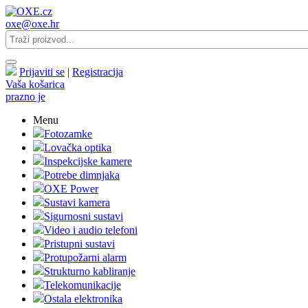
oxe@oxe.hr
Prijaviti se
|
Registracija
Vaša košarica
prazno je
Menu
Fotozamke
Lovačka optika
Inspekcijske kamere
Potrebe dimnjaka
OXE Power
Sustavi kamera
Sigurnosni sustavi
Video i audio telefoni
Pristupni sustavi
Protupožarni alarm
Strukturno kabliranje
Telekomunikacije
Ostala elektronika