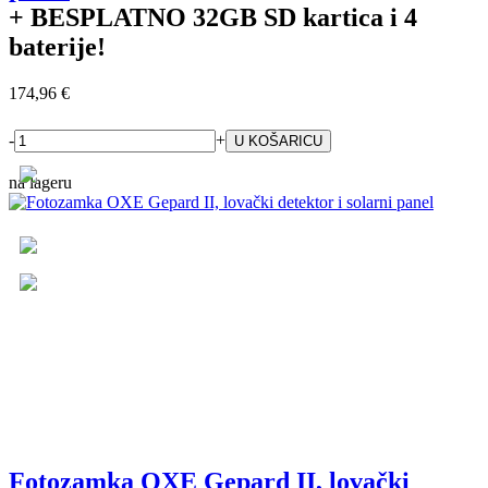
+ BESPLATNO
32GB SD kartica i 4
baterije!
174,96 €
-
+
na lageru
Fotozamka OXE Gepard II, lovački