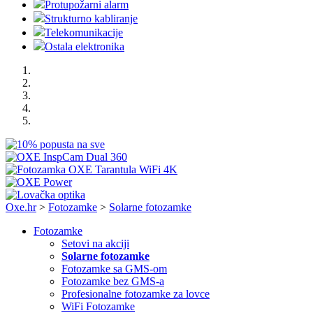
Protupožarni alarm
Strukturno kabliranje
Telekomunikacije
Ostala elektronika
Oxe.hr
>
Fotozamke
>
Solarne fotozamke
Fotozamke
Setovi na akciji
Solarne fotozamke
Fotozamke sa GMS-om
Fotozamke bez GMS-a
Profesionalne fotozamke za lovce
WiFi Fotozamke