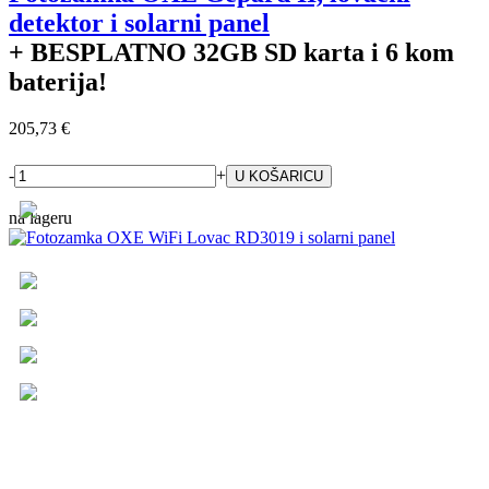
detektor i solarni panel
+ BESPLATNO
32GB SD karta i 6 kom
baterija!
205,73 €
-
+
na lageru