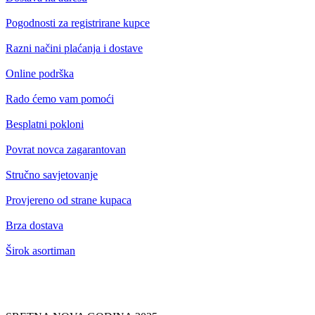
Pogodnosti za registrirane kupce
Razni načini plaćanja i dostave
Online podrška
Rado ćemo vam pomoći
Besplatni pokloni
Povrat novca zagarantovan
Stručno savjetovanje
Provjereno od strane kupaca
Brza dostava
Širok asortiman