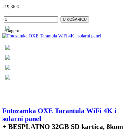
219,36 €
-
+
na lageru
Fotozamka OXE Tarantula WiFi 4K i
solarni panel
+ BESPLATNO
32GB SD kartica, 8kom