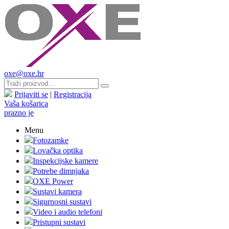
oxe@oxe.hr
Prijaviti se
|
Registracija
Vaša košarica
prazno je
Menu
Fotozamke
Lovačka optika
Inspekcijske kamere
Potrebe dimnjaka
OXE Power
Sustavi kamera
Sigurnosni sustavi
Video i audio telefoni
Pristupni sustavi