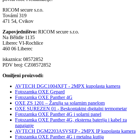
RICOM secure s.r.o.
Tovární 319
471 54, Cvikov
Zapovjedništvo:
RICOM secure s.r.o.
Na Bělidle 1135
Liberec VI-Rochlice
460 06 Liberec
iskaznica: 08572852
PDV broj: CZ08572852
Omiljeni proizvodi:
AVTECH DGC1004XFT - 2MPX kupolasta kamera
Fotozamka OXE Gepard
Fotozamka OXE Panther 4G
OXE ZS 1201 – Žarulja sa solarnim panelom
OXE SUREZEN 01 - Beskontaktni digitalni termometar
Fotozamka OXE Panther 4G i solarni panel
Fotozamka OXE Panther 4G, eksterna baterija i kabel za
napajanje
AVTECH DGM2203ASVSEP - 2MPX IP kupolasta kamera
Fotozamka OXE Panther 4G i metalna kutija