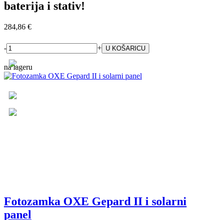
baterija i stativ!
284,86 €
-
+
na lageru
Fotozamka OXE Gepard II i solarni
panel