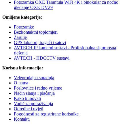
Fotozamka OXE Tarantula WiFi 4K i binokular za noćno
gledanje OXE DV29
Omiljene kategorije:
Fotozamke
Bezkontaktni toplomjeri
Žarulje
GPS lokatori, tragači i satovi
AVTECH IP kamerni sustavi - Profesionalna sigurnosna
rješenja
AVTECH - HDCCTV sustavi
Korisna informacija:
Veleprodajna suradnja
O nama
Poslovnice i radno vrijeme
Način slanja i plaćanja
Kako kupovati
Vodič za potraživanja
Odredbe i uvjeti
Pogodnosti za registrirane korisnike
Kontakti