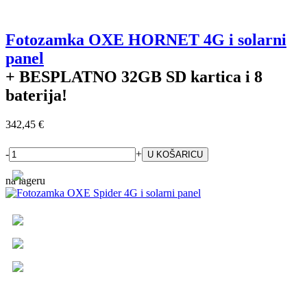
Fotozamka OXE HORNET 4G i solarni
panel
+ BESPLATNO
32GB SD kartica i 8
baterija!
342,45 €
-
+
na lageru