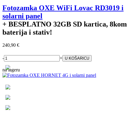
Fotozamka OXE WiFi Lovac RD3019 i
solarni panel
+ BESPLATNO
32GB SD kartica, 8kom
baterija i stativ!
240,90 €
-
+
na lageru