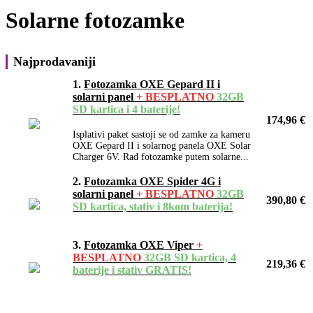
Solarne fotozamke
Najprodavaniji
1.
Fotozamka OXE Gepard II i
solarni panel
+ BESPLATNO
32GB
SD kartica i 4 baterije!
174,96 €
Isplativi paket sastoji se od zamke za kameru
OXE Gepard II i solarnog panela OXE Solar
Charger 6V. Rad fotozamke putem solarne...
2.
Fotozamka OXE Spider 4G i
solarni panel
+ BESPLATNO
32GB
390,80 €
SD kartica, stativ i 8kom baterija!
3.
Fotozamka OXE Viper
+
BESPLATNO
32GB SD kartica, 4
219,36 €
baterije i stativ GRATIS!