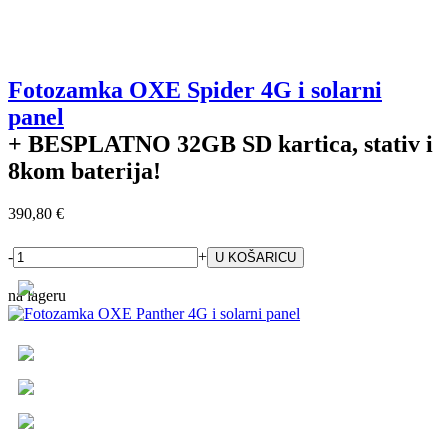
Fotozamka OXE Spider 4G i solarni
panel
+ BESPLATNO
32GB SD kartica, stativ i
8kom baterija!
390,80 €
-
+
na lageru