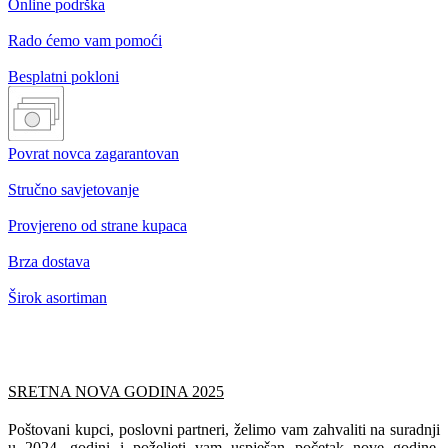
Online podrška
Rado ćemo vam pomoći
Besplatni pokloni
Povrat novca zagarantovan
Stručno savjetovanje
Provjereno od strane kupaca
Brza dostava
Širok asortiman
SRETNA NOVA GODINA 2025
Poštovani kupci, poslovni partneri, želimo vam zahvaliti na suradnji
u 2024. godini i poželjeti vam uspješan početak nove godine.