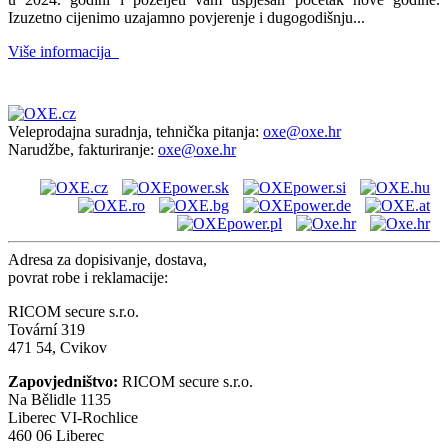
Izuzetno cijenimo uzajamno povjerenje i dugogodišnju...
Više informacija
Veleprodajna suradnja, tehnička pitanja:
oxe@oxe.hr
Narudžbe, fakturiranje:
oxe@oxe.hr
Adresa za dopisivanje, dostava,
povrat robe i reklamacije:
RICOM secure s.r.o.
Tovární 319
471 54, Cvikov
Zapovjedništvo:
RICOM secure s.r.o.
Na Bělidle 1135
Liberec VI-Rochlice
460 06 Liberec