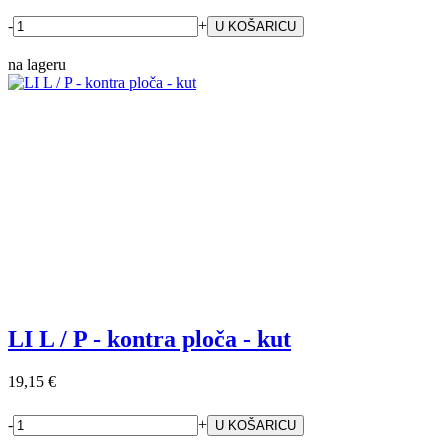
-
+
na lageru
LI L / P - kontra ploča - kut
19,15 €
-
+