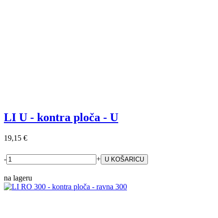
LI U - kontra ploča - U
19,15 €
-
+
na lageru