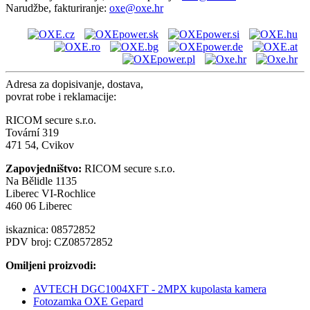
Narudžbe, fakturiranje:
oxe@oxe.hr
Adresa za dopisivanje, dostava,
povrat robe i reklamacije:
RICOM secure s.r.o.
Tovární 319
471 54, Cvikov
Zapovjedništvo:
RICOM secure s.r.o.
Na Bělidle 1135
Liberec VI-Rochlice
460 06 Liberec
iskaznica: 08572852
PDV broj: CZ08572852
Omiljeni proizvodi:
AVTECH DGC1004XFT - 2MPX kupolasta kamera
Fotozamka OXE Gepard