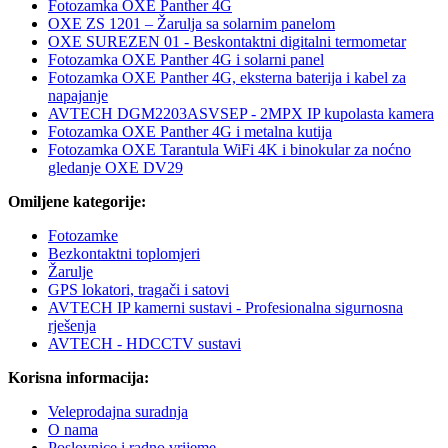
Fotozamka OXE Panther 4G
OXE ZS 1201 – Žarulja sa solarnim panelom
OXE SUREZEN 01 - Beskontaktni digitalni termometar
Fotozamka OXE Panther 4G i solarni panel
Fotozamka OXE Panther 4G, eksterna baterija i kabel za
napajanje
AVTECH DGM2203ASVSEP - 2MPX IP kupolasta kamera
Fotozamka OXE Panther 4G i metalna kutija
Fotozamka OXE Tarantula WiFi 4K i binokular za noćno
gledanje OXE DV29
Omiljene kategorije:
Fotozamke
Bezkontaktni toplomjeri
Žarulje
GPS lokatori, tragači i satovi
AVTECH IP kamerni sustavi - Profesionalna sigurnosna
rješenja
AVTECH - HDCCTV sustavi
Korisna informacija:
Veleprodajna suradnja
O nama
Poslovnice i radno vrijeme