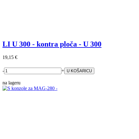
LI U 300 - kontra ploča - U 300
19,15 €
-
+
na lageru