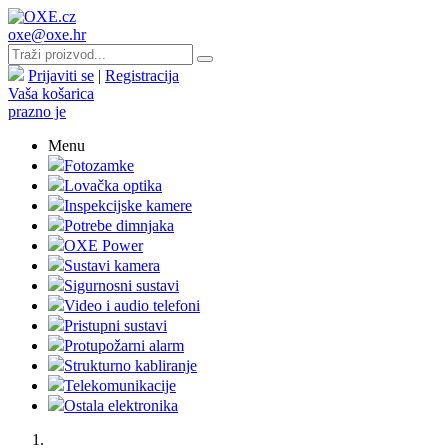
oxe@oxe.hr
Prijaviti se
|
Registracija
Vaša košarica
prazno je
Menu
Fotozamke
Lovačka optika
Inspekcijske kamere
Potrebe dimnjaka
OXE Power
Sustavi kamera
Sigurnosni sustavi
Video i audio telefoni
Pristupni sustavi
Protupožarni alarm
Strukturno kabliranje
Telekomunikacije
Ostala elektronika