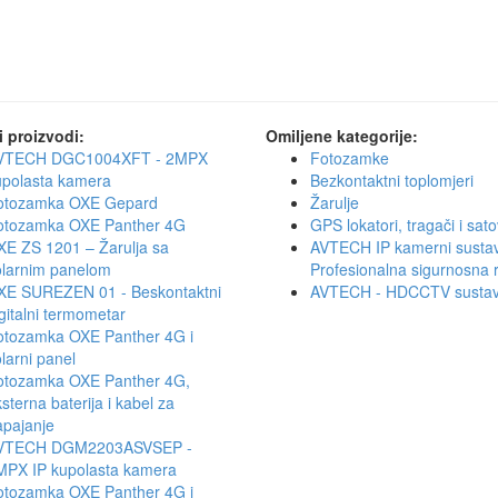
i proizvodi:
Omiljene kategorije:
VTECH DGC1004XFT - 2MPX
Fotozamke
upolasta kamera
Bezkontaktni toplomjeri
otozamka OXE Gepard
Žarulje
otozamka OXE Panther 4G
GPS lokatori, tragači i sato
XE ZS 1201 – Žarulja sa
AVTECH IP kamerni sustav
olarnim panelom
Profesionalna sigurnosna 
XE SUREZEN 01 - Beskontaktni
AVTECH - HDCCTV sustav
gitalni termometar
otozamka OXE Panther 4G i
larni panel
otozamka OXE Panther 4G,
sterna baterija i kabel za
apajanje
VTECH DGM2203ASVSEP -
MPX IP kupolasta kamera
otozamka OXE Panther 4G i