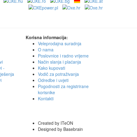
Korisna informacija:
Veleprodajna suradnja
O nama
Poslovnice i radno vrijeme
vi
Način slanja i plaćanja
i -
Kako kupovati
rješenja
Vodič za potraživanja
i
Odredbe i uvjeti
Pogodnosti za registrirane
korisnike
Kontakti
Created by ITeON
Designed by Basebrain