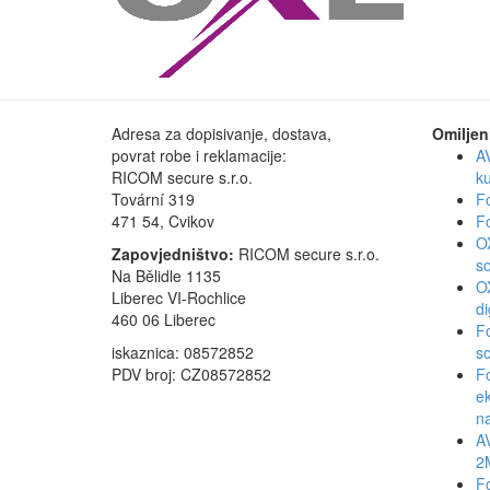
Adresa za dopisivanje, dostava,
Omiljen
povrat robe i reklamacije:
A
RICOM secure s.r.o.
k
Tovární 319
F
471 54, Cvikov
F
O
Zapovjedništvo:
RICOM secure s.r.o.
s
Na Bělidle 1135
O
Liberec VI-Rochlice
di
460 06 Liberec
F
iskaznica: 08572852
so
PDV broj: CZ08572852
F
ek
n
A
2
F