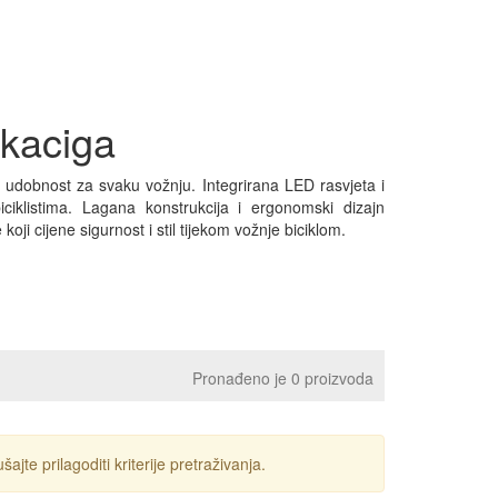
 kaciga
i udobnost za svaku vožnju. Integrirana LED rasvjeta i
biciklistima. Lagana konstrukcija i ergonomski dizajn
i cijene sigurnost i stil tijekom vožnje biciklom.
Pronađeno je 0 proizvoda
ajte prilagoditi kriterije pretraživanja.