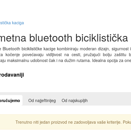
istička kaciga
etna bluetooth biciklistička
Bluetooth biciklističke kacige kombiniraju moderan dizajn, sigurnost 
za kočenje povećavaju vidljivost na cesti, pružajući bolju zaštitu 
aju maksimalnu udobnost čak i na dužim rutama. Idealna opcija za one koj
rodavaniji
oručujemo
Od najjeftinijeg
Od najskupljih
Trenutno niti jedan proizvod ne zadovoljava vaše kriterije. Pokuš