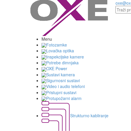
oxe@ox
Menu
Fotozamke
Lovačka optika
Inspekcijske kamere
Potrebe dimnjaka
OXE Power
Sustavi kamera
Sigurnosni sustavi
Video i audio telefoni
Pristupni sustavi
Protupožarni alarm
Strukturno kabliranje