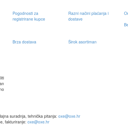
Pogodnosti za
Razni načini plaćanja i
On
registrirane kupce
dostave
Be
Brza dostava
Širok asortiman
iti
an
no
ajna suradnja, tehnička pitanja:
oxe@oxe.hr
, fakturiranje:
oxe@oxe.hr