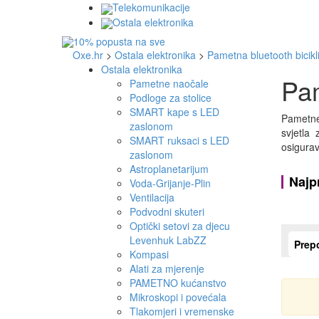
Telekomunikacije
Ostala elektronika
Oxe.hr
>
Ostala elektronika
>
Pametna bluetooth bicikl
Ostala elektronika
Pam
Pametne naočale
Podloge za stolice
SMART kape s LED
Pametne 
zaslonom
svjetla 
SMART ruksaci s LED
osigurav
zaslonom
Astroplanetarijum
Najp
Voda-Grijanje-Plin
Ventilacija
Podvodni skuteri
Optički setovi za djecu
Levenhuk LabZZ
Prep
Kompasi
Alati za mjerenje
PAMETNO kućanstvo
Mikroskopi i povećala
Tlakomjeri i vremenske