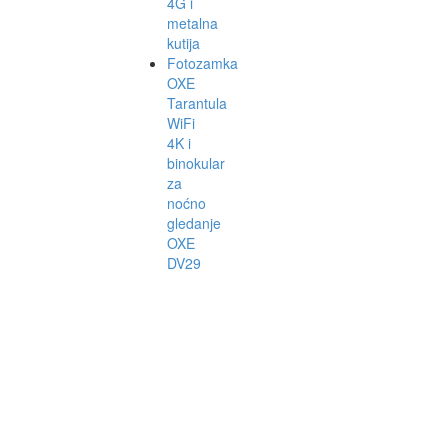
4G i
metalna
kutija
Fotozamka
OXE
Tarantula
WiFi
4K i
binokular
za
noćno
gledanje
OXE
DV29