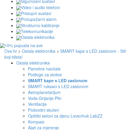
Sigurnosni sustavi
Video i audio telefoni
Pristupni sustavi
Protupožarni alarm
Strukturno kabliranje
Telekomunikacije
Ostala elektronika
Oxe.hr
>
Ostala elektronika
>
SMART kape s LED zaslonom - Stil
koji blista!
Ostala elektronika
Pametne naočale
Podloge za stolice
SMART kape s LED zaslonom
SMART ruksaci s LED zaslonom
Astroplanetarijum
Voda-Grijanje-Plin
Ventilacija
Podvodni skuteri
Optički setovi za djecu Levenhuk LabZZ
Kompasi
Alati za mjerenje