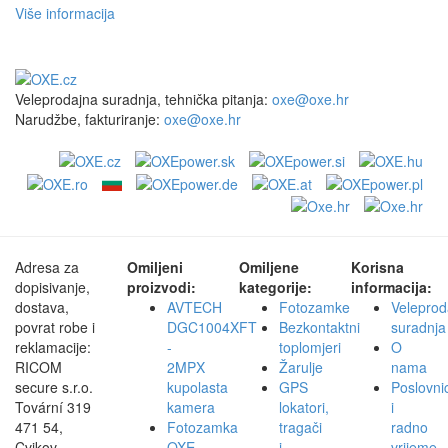
Više informacija
Veleprodajna suradnja, tehnička pitanja:
oxe@oxe.hr
Narudžbe, fakturiranje:
oxe@oxe.hr
Adresa za
Omiljeni
Omiljene
Korisna
dopisivanje,
proizvodi:
kategorije:
informacija:
dostava,
AVTECH
Fotozamke
Veleprod
povrat robe i
DGC1004XFT
Bezkontaktni
suradnja
reklamacije:
-
toplomjeri
O
RICOM
2MPX
Žarulje
nama
secure s.r.o.
kupolasta
GPS
Poslovni
Tovární 319
kamera
lokatori,
i
471 54,
Fotozamka
tragači
radno
Cvikov
OXE
i
vrijeme