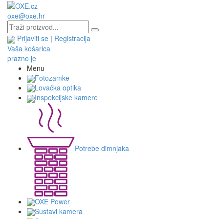
oxe@oxe.hr
Prijaviti se
|
Registracija
Vaša košarica
prazno je
Menu
Fotozamke
Lovačka optika
Inspekcijske kamere
Potrebe dimnjaka
OXE Power
Sustavi kamera