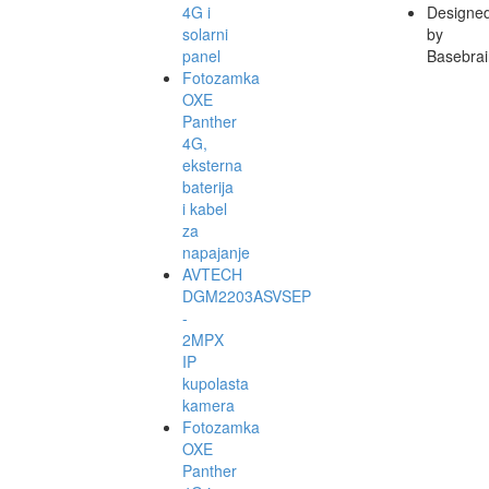
4G i
Designe
solarni
by
panel
Basebrai
Fotozamka
OXE
Panther
4G,
eksterna
baterija
i kabel
za
napajanje
AVTECH
DGM2203ASVSEP
-
2MPX
IP
kupolasta
kamera
Fotozamka
OXE
Panther