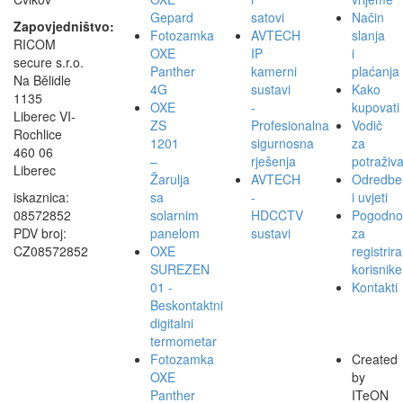
Gepard
satovi
Način
Zapovjedništvo:
Fotozamka
AVTECH
slanja
RICOM
OXE
IP
i
secure s.r.o.
Panther
kamerni
plaćanja
Na Bělidle
4G
sustavi
Kako
1135
OXE
-
kupovati
Liberec VI-
ZS
Profesionalna
Vodič
Rochlice
1201
sigurnosna
za
460 06
–
rješenja
potraživ
Liberec
Žarulja
AVTECH
Odredbe
iskaznica:
sa
-
i uvjeti
08572852
solarnim
HDCCTV
Pogodnos
PDV broj:
panelom
sustavi
za
CZ08572852
OXE
registrir
SUREZEN
korisnike
01 -
Kontakti
Beskontaktni
digitalni
termometar
Fotozamka
Created
OXE
by
Panther
ITeON